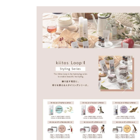
日
時
: