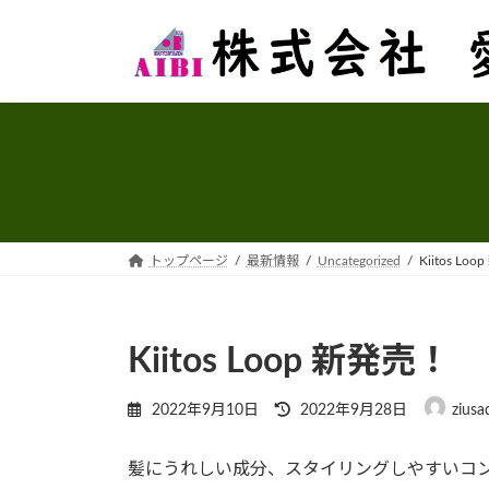
コ
ナ
ン
ビ
テ
ゲ
ン
ー
ツ
シ
へ
ョ
ス
ン
キ
に
ッ
移
プ
動
トップページ
最新情報
Uncategorized
Kiitos Lo
Kiitos Loop 新発売！
最
2022年9月10日
2022年9月28日
ziusa
終
更
髪にうれしい成分、スタイリングしやすいコ
新